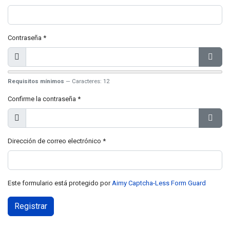
Contraseña
*
Mostrar
Mostr
Requisitos mínimos
— Caracteres: 12
Confirme la contraseña
*
Mostrar
Mostr
Dirección de correo electrónico
*
Este formulario está protegido por
Aimy Captcha-Less Form Guard
Registrar