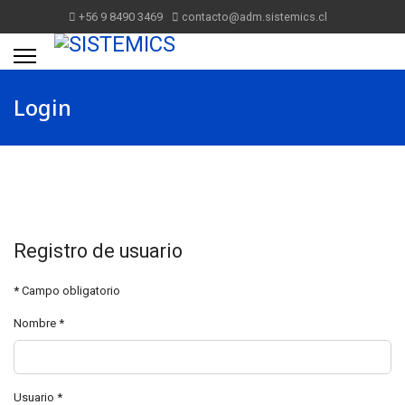
+56 9 8490 3469
contacto@adm.sistemics.cl
Login
Registro de usuario
*
Campo obligatorio
Nombre
*
Usuario
*